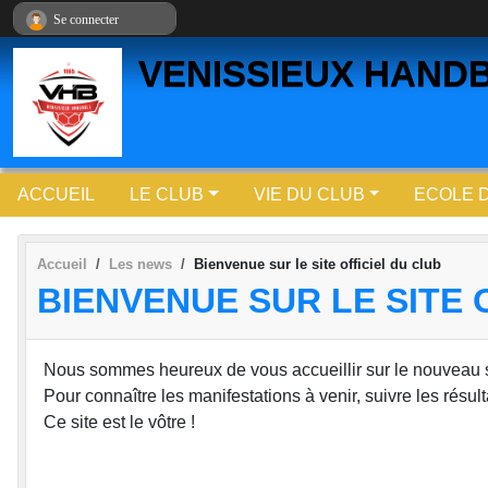
Panneau de gestion des cookies
Se connecter
VENISSIEUX HAND
ACCUEIL
LE CLUB
VIE DU CLUB
ECOLE 
Accueil
Les news
Bienvenue sur le site officiel du club
BIENVENUE SUR LE SITE 
Nous sommes heureux de vous accueillir sur le nouveau 
Pour connaître les manifestations à venir, suivre les résul
Ce site est le vôtre !