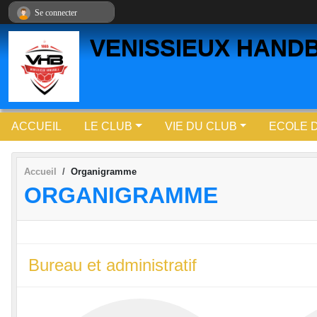
Panneau de gestion des cookies
Se connecter
VENISSIEUX HAND
ACCUEIL
LE CLUB
VIE DU CLUB
ECOLE 
Accueil
Organigramme
ORGANIGRAMME
Bureau et administratif